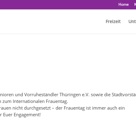
Home
K
Freizeit
Unt
ioren und Vorruheständler Thüringen e.V. sowie die Stadtvorst
n zum Internationalen Frauentag.
Frauen nicht durchgesetzt – der Frauentag ist immer auch ein
ür Euer Engagement!